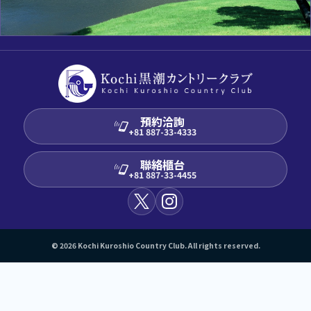
預約洽詢
+81 887-33-4333
聯絡櫃台
+81 887-33-4455
© 2026 Kochi Kuroshio Country Club. All rights reserved.