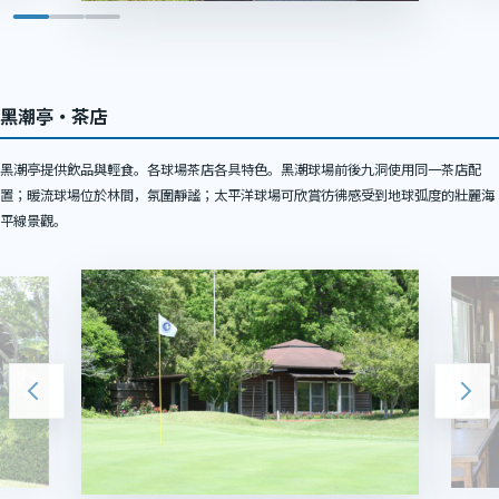
黑潮亭・茶店
黑潮亭提供飲品與輕食。各球場茶店各具特色。黑潮球場前後九洞使用同一茶店配
置；暖流球場位於林間，氛圍靜謐；太平洋球場可欣賞彷彿感受到地球弧度的壯麗海
平線景觀。