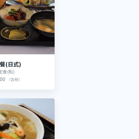
餐(日式)
定食(和)
600
（含税）