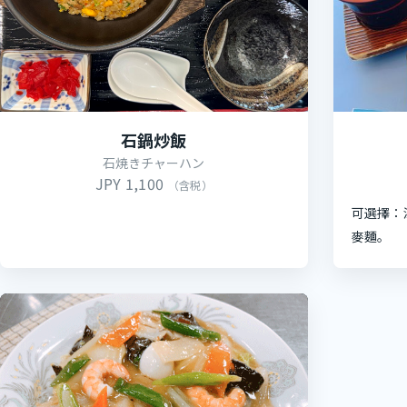
石鍋炒飯
石焼きチャーハン
JPY 1,100
（含税）
可選擇：
麥麵。