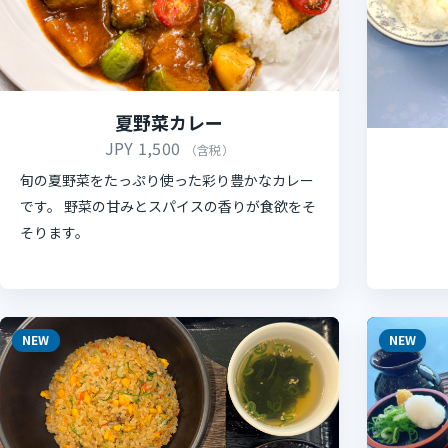
夏野菜カレー
JPY 1,500
（含税）
旬の夏野菜をたっぷり使った彩り豊かなカレー
です。 野菜の甘みとスパイスの香りが食欲をそ
そります。
NEW
NEW