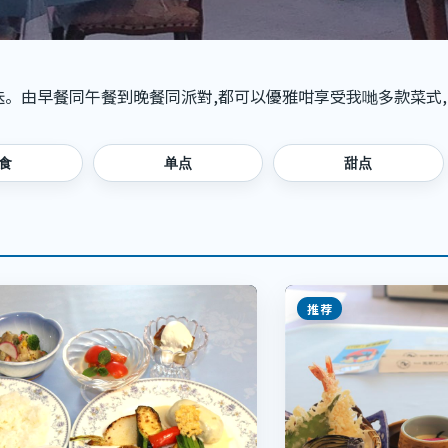
迭。由早餐同午餐到晚餐同派對,都可以優雅咁享受我哋多款菜式
食
单点
甜点
推荐