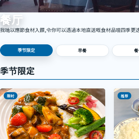
餐厅
我哋以應節食材入饌,令你可以透過本地直送嘅食材品嚐四季更
季节限定
早餐
餐
季节限定
限时
推荐