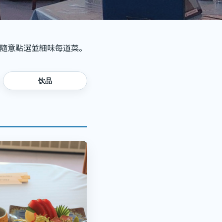
,隨意點選並細味每道菜。
饮品