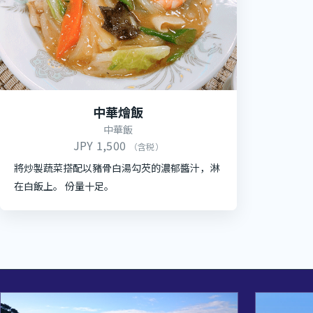
中華燴飯
中華飯
JPY 1,500
（含税）
將炒製蔬菜搭配以豬骨白湯勾芡的濃郁醬汁，淋
在白飯上。 份量十足。