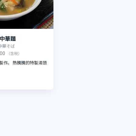
中華麵
中華そば
500
（含税）
製作。 熱騰騰的特製湯頭